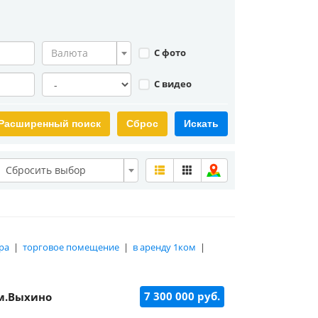
Валюта
С фото
С видео
Расширенный поиск
Сброс
Искать
Сбросить выбор
ра
|
торговое помещение
|
в аренду 1ком
|
7 300 000 руб.
 м.Выхино