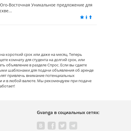
ро Юго-Восточная Уникальное предложение для
кве...
на короткий срок или даже на месяц. Теперь
те комнату для студента на долгий срок, или
ть объявление в разделе Спрос. Если вы сдаете
выми шаблонами для подачи объявления об аренде
волят привлечь внимание потенциальных
тки и в любой валюте. Мы рекомендуем при подаче
аботает!
Gvanga в социальных сетях: