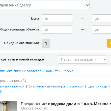
Цена
—
Общая площадь объекта
—
Найдено объявлений
1
крывать в новой вкладке
Пересчитать валюту
тить объявление в категории Комнаты - Россия
рные запросы
атную квартиру
|
2х комнатная квартира
|
в аренду
|
сдается кварти
у
Предложение:
продажа доли в 1 к.кв. Москва
Москва, Россия