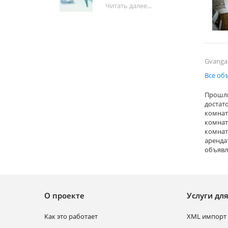
Читать далее...
Gvanga
Все об
Прошли
достат
комнат
комнат
комнат
аренда
объявл
О проекте
Услуги дл
Как это работает
XML импорт 