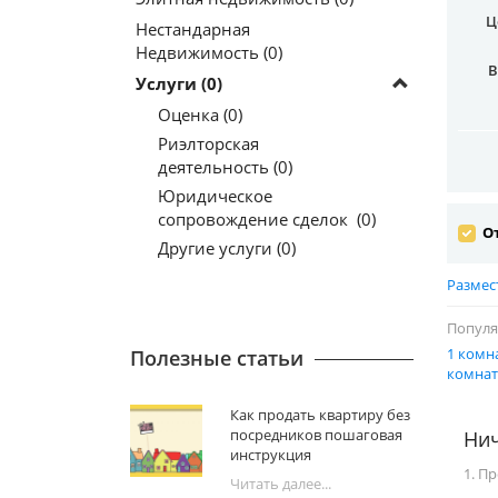
Ц
Нестандарная
Недвижимость (0)
В
Услуги (0)
Оценка (0)
Риэлторская
деятельность (0)
Юридическое
сопровождение сделок (0)
От
Другие услуги (0)
Размес
Популя
1 комн
Полезные статьи
комнат
Как продать квартиру без
посредников пошаговая
Нич
инструкция
1. П
Читать далее...