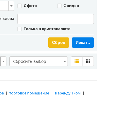
С фото
С видео
я слова
Только в криптовалюте
Сброс
Искать
Сбросить выбор
ра
|
торговое помещение
|
в аренду 1ком
|