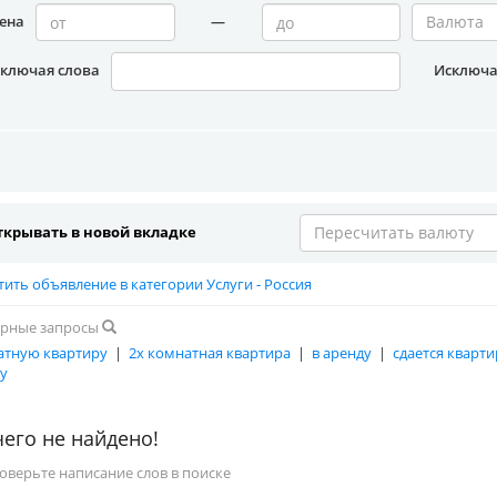
ена
—
Валюта
ключая слова
Исключа
крывать в новой вкладке
Пересчитать валюту
тить объявление в категории Услуги - Россия
рные запросы
атную квартиру
|
2х комнатная квартира
|
в аренду
|
сдается кварти
у
его не найдено!
роверьте написание слов в поиске