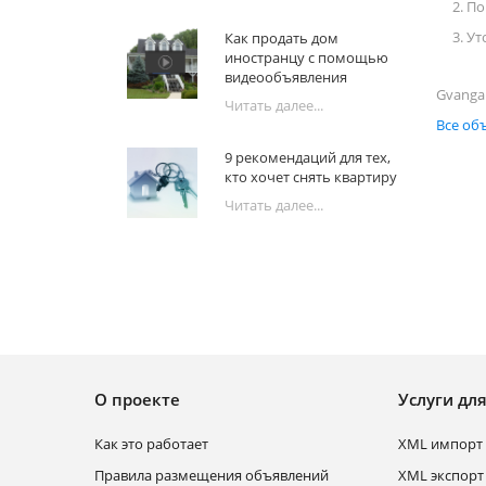
2. П
3. У
Как продать дом
иностранцу с помощью
видеообъявления
Gvanga 
Читать далее...
Все об
9 рекомендаций для тех,
кто хочет снять квартиру
Читать далее...
О проекте
Услуги дл
Как это работает
XML импорт 
Правила размещения объявлений
XML экспорт