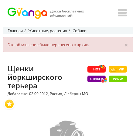
Доска бесплатных
объявлений
Главная
Животные, растения
Собаки
×
Это объявление было перенесено в архив.
Щенки
HOT
VIP
йоркширского
СТИКЕР
WWW
терьера
Добавлено: 02.09.2012, Россия, Люберцы МО