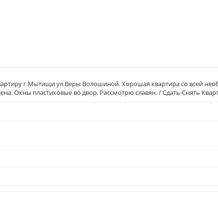
 квартиру г.Мытищи ул.Веры Волошиной. Хорошая квартира со всей не
ена. Окны пластиковые во двор. Рассмотрю славян. / Сдать-Снять Ква