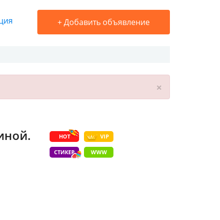
ция
+
Добавить объявление
×
иной.
HOT
VIP
СТИКЕР
WWW