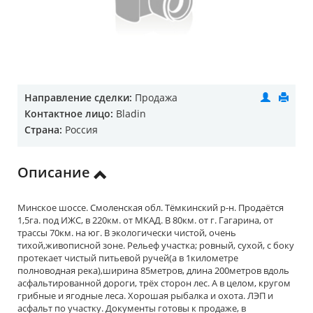
Направление сделки:
Продажа
Контактное лицо:
Bladin
Страна:
Россия
Описание
Минское шоссе. Смоленская обл. Тёмкинский р-н. Продаётся
1,5га. под ИЖС, в 220км. от МКАД. В 80км. от г. Гагарина, от
трассы 70км. на юг. В экологически чистой, очень
тихой,живописной зоне. Рельеф участка; ровный, сухой, с боку
протекает чистый питьевой ручей(а в 1километре
полноводная река),ширина 85метров, длина 200метров вдоль
асфальтированной дороги, трёх сторон лес. А в целом, кругом
грибные и ягодные леса. Хорошая рыбалка и охота. ЛЭП и
асфальт по участку. Документы готовы к продаже, в