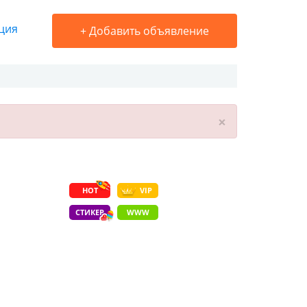
ция
+
Добавить объявление
×
HOT
VIP
СТИКЕР
WWW