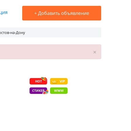
ция
+
Добавить объявление
остов-на-Дону
×
HOT
VIP
СТИКЕР
WWW