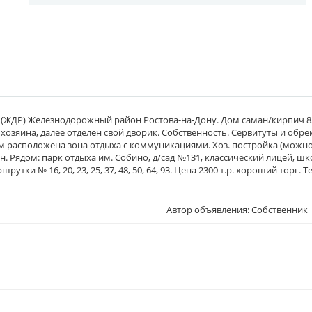
 (ЖДР) Железнодорожный район Ростова-на-Дону. Дом саман/кирпич 85
а хозяина, далее отделен свой дворик. Собственность. Сервитуты и обр
ом расположена зона отдыха с коммуникациями. Хоз. постройка (можно 
 Рядом: парк отдыха им. Собино, д/сад №131, классический лицей, шк
тки № 16, 20, 23, 25, 37, 48, 50, 64, 93. Цена 2300 т.р. хороший торг. Тел
Автор объявления: Собственник