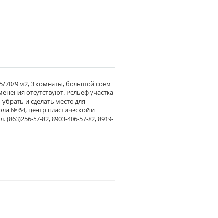
/70/9 м2, 3 комнаты, большой совм
еменения отсутствуют. Рельеф участка
убрать и сделать место для
ола № 64, центр пластической и
. (863)256-57-82, 8903-406-57-82, 8919-