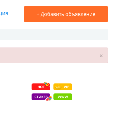
ция
+
Добавить объявление
×
HOT
VIP
СТИКЕР
WWW