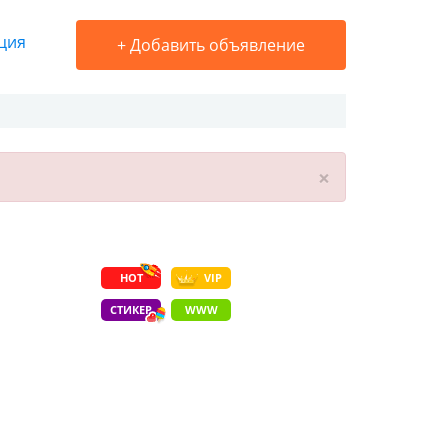
ция
+
Добавить объявление
×
HOT
VIP
СТИКЕР
WWW