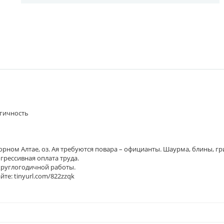
ргичность
Горном Алтае, оз. Ая требуются повара – официанты. Шаурма, блины, гр
рессивная оплата труда.
круглогодичной работы.
те: tinyurl.com/822zzqk