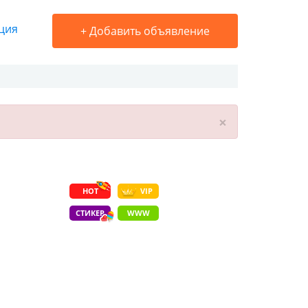
ция
+
Добавить объявление
×
HOT
VIP
СТИКЕР
WWW