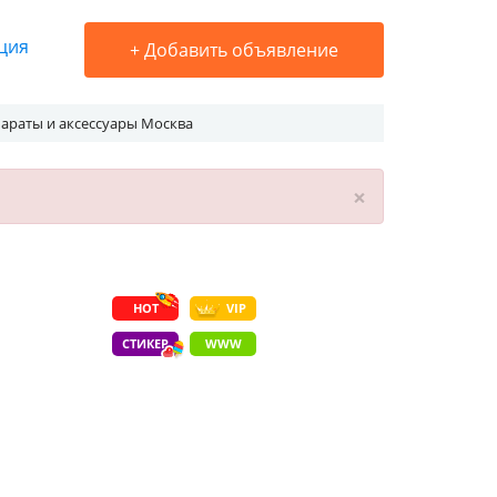
ция
+
Добавить объявление
араты и аксессуары Москва
×
HOT
VIP
СТИКЕР
WWW