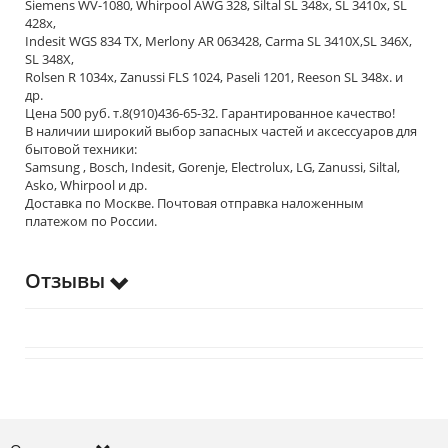
Siemens WV-1080, Whirpool AWG 328, Siltal SL 348x, SL 3410x, SL
428x,
Indesit WGS 834 TX, Merlony AR 063428, Carma SL 3410X,SL 346X,
SL 348X,
Rolsen R 1034x, Zanussi FLS 1024, Paseli 1201, Reeson SL 348x. и
др.
Цена 500 руб. т.8(910)436-65-32. Гарантированное качество!
В наличии широкий выбор запасных частей и аксессуаров для
бытовой техники:
Samsung , Bosch, Indesit, Gorenje, Electrolux, LG, Zanussi, Siltal,
Asko, Whirpool и др.
Доставка по Москве. Почтовая отправка наложенным
платежом по России.
Отзывы