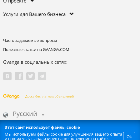
О проекте
Услуги для Вашего бизнеса
Часто задаваемые вопросы
Полезные статьи на GVANGA.COM
Gvanga в социальных сетях:
Доска бесплатных объявлений
Русский
Этот сайт использует файлы cookie
Мы используем файлы cookie для улучшения вашего опыта
Ok
и наших услуг, анализируя ваше поведение на сайте.
Запрещается любое автоматизированное извлечение информации