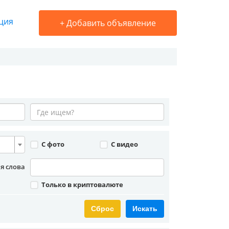
ция
+
Добавить объявление
С фото
С видео
я слова
Только в криптовалюте
Сброс
Искать