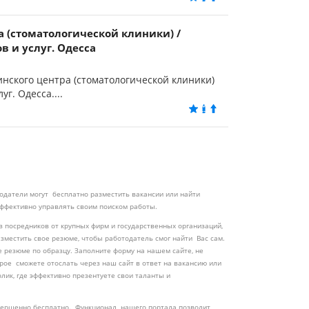
 (стоматологической клиники) /
 и услуг. Одесса
нского центра (стоматологической клиники)
г. Одесса....
одатели могут бесплатно разместить вакансии или найти
 эффективно управлять своим поиском работы.
 посредников от крупных фирм и государственных организаций,
азместить свое резюме, чтобы работодатель смог найти Вас сам.
 резюме по образцу. Заполните форму на нашем сайте, не
рое сможете отослать через наш сайт в ответ на вакансию или
лик, где эффективно презентуете свои таланты и
овершенно бесплатно. Функционал нашего портала позволит