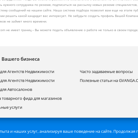
ь нужного сотрудника по резюме, подписаться на рассылку новых резюме специалистов,
стему сообщений на нашем сайте. Наша система подбора позволит вам еще на этапе пу
ами решать какой кандидат вас интересует. Не забудьте создать профиль Вашей Компани
ков не займет много времени.
om не имеет границ – Вы можете подать объявление о работе не только в своем городе,
я Вашего бизнеса
для Агентств Недвижимости
Часто задаваемые вопросы
 для Агентств Недвижимости
Полезные статьи на GVANGA
для Автосалонов
а товарного фида для магазинов
ные услуги
Запрещается любое автоматизированное и
ыта и наших услуг, анализируя ваше поведение на сайте. Продолжая п