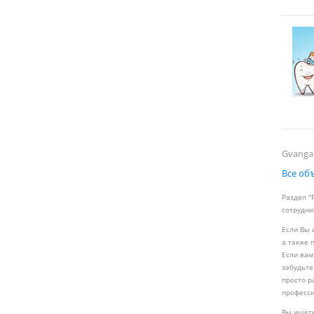
Gvanga
Все об
Раздел "
сотрудни
Если Вы 
а также 
Если вам
забудьте
просто р
професси
Вы ищете