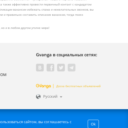
 а также эффективно провести первичный контакт с кандидатом
бликации вакансии избежать спама и нежелательных звонков, вы
и и правильно составить описание вакансии, тогда поиск
 но и в любом другом уголке мира!
Gvanga в социальных сетях:
.COM
Доска бесплатных объявлений
Русский
звлечение информации сайта. | GVANGA.COM 2015-2026 ©.
ользоваться сайтом, вы соглашаетесь с
Ok