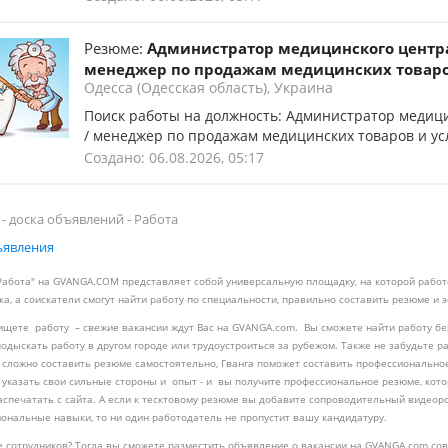
Резюме:
Администратор медицинского центра
менеджер по продажам медицинских товаров
Одесса (Одесская область), Украина
Поиск работы на должность: Администратор медици
/ менеджер по продажам медицинских товаров и услу
Создано: 06.08.2026, 05:17
 - доска объявлений - Работа
ъявления
Работа" на GVANGA.COM представляет собой универсальную площадку, на которой работ
ка, а соискатели смогут найти работу по специальности, правильно составить резюме и
ищете работу – свежие вакансии ждут Вас на GVANGA.com. Вы сможете найти работу без
подыскать работу в другом городе или трудоустроиться за рубежом. Также не забудьте р
 сложно составить резюме самостоятельно, Гванга поможет составить профессиональное
 указать свои сильные стороны и опыт - и вы получите профессиональное резюме, кото
аспечатать с сайта. А если к тесктовому резюме вы добавите сопроводительный видеоро
ональные навыки, то ни один работодатель не пропустит вашу кандидатуру.
 сотрудников? Тогда вы сможете разместить объявление о вакансии на GVANGA.com с