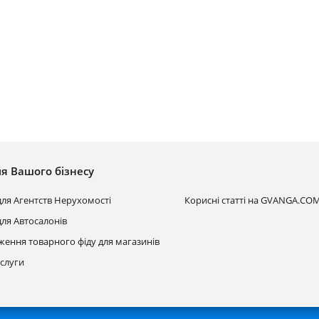
ля Вашого бізнесу
для Агентств Нерухомості
Корисні статті на GVANGA.CO
ля Автосалонів
ження товарного фіду для магазинів
ослуги