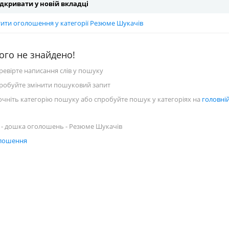
дкривати у новій вкладці
тити оголошення у категорії Резюме Шукачів
ого не знайдено!
еревірте написання слів у пошуку
пробуйте змінити пошуковий запит
точніть категорію пошуку або спробуйте пошук у категоріях на
головній
 - дошка оголошень - Резюме Шукачів
олошення