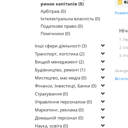
Ві
ринок капіталів (0)
Арбітраж (0)
Розміс
Інтелектуальна власність (0)
Податкове право (0)
Ніч
Помічники (0)
1. П
Інші сфери діяльності (3)
2. С
Транспорт, логістика (2)
3. У
Вищий менеджмент (2)
Будівництво, ремонт (1)
Gvanga
Мистецтво, мас-медіа (0)
Всі ог
Фінанси, Інвестиції, Банки (0)
Страхування (0)
Управління персоналом (0)
Маркетинг, реклама (0)
Домашній персонал (0)
Наука, освіта (0)