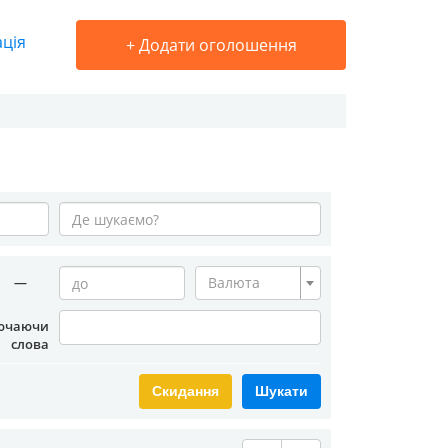
ація
+
Додати оголошення
—
Валюта
ючаючи
слова
Скидання
Шукати