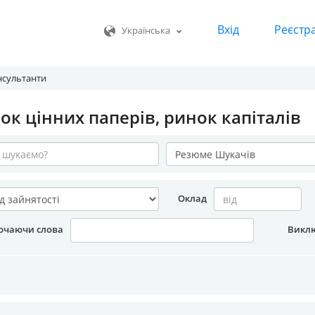
Вхід
Реєстр
Українська
нсультанти
ок цінних паперів, ринок капіталів
Оклад
ючаючи слова
Викл