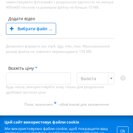
завантажувати фотографії з роздільною здатністю не менше
400х400 пікселів та розміром файлу не більше 10 МБ.
Додати відео
Вибрати файл ...
Дозволені формати avi, mp4, 3gp, mkv, mov. Максимальний
розмір файлу не повинен перевищувати 150 МБ.
Вкажіть ціну
Валюта
Будь ласка, використовуйте кому тільки для розділення
дробової частини ціни
*
Поля, позначені
- обов'язкові для заповнення
Цей сайт використовує файли cookie
Ми використовуємо файли cookie, щоб покращити ваш
Ok
досвід та наші послуги, аналізуючи вашу навігацію на