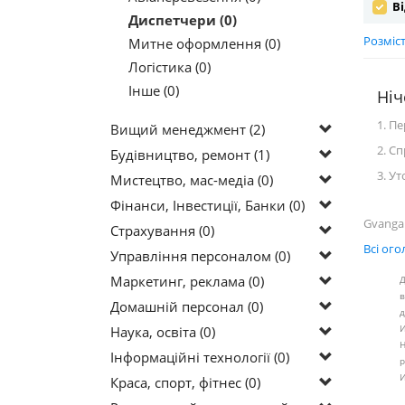
Ві
Диспетчери (0)
Розміс
Митне оформлення (0)
Логістика (0)
Інше (0)
Ніч
1. П
Вищий менеджмент (2)
2. С
Будівництво, ремонт (1)
3. У
Мистецтво, мас-медіа (0)
Фінанси, Інвестиції, Банки (0)
Gvanga
Страхування (0)
Всі ог
Управління персоналом (0)
Маркетинг, реклама (0)
Д
в
Домашній персонал (0)
д
Наука, освіта (0)
И
Н
Інформаційні технології (0)
р
И
Краса, спорт, фітнес (0)