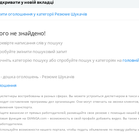
дкривати у новій вкладці
тити оголошення у категорії Резюме Шукачів
ого не знайдено!
еревірте написання слів у пошуку
пробуйте змінити пошуковий запит
точніть категорію пошуку або спробуйте пошук у категоріях на
головній
 - дошка оголошень - Резюме Шукачів
олошення
испетчеры востребованы в разных сферах. Вы можете устроиться диспетчером в такси 
ходит составление программы дел организации. Они могут отвечать на звонки клиентов
вижения транспорта.
щите вакансии от прямых работодателей, размещайте свое резюме с помощью нашей ф
овая функция на GVANGA.com – возможность в свой профайл добавить видео. Вы также
аботодателем.
спользуйте возможности нашего портала, чтобы подать объявление по поводу работы и