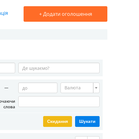
ація
+
Додати оголошення
—
Валюта
ючаючи
слова
Скидання
Шукати