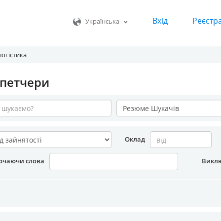
Вхід
Реєстр
Українська
логістика
петчери
Оклад
ючаючи слова
Викл