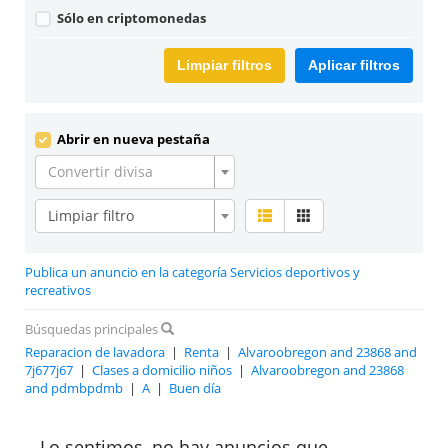
Sólo en criptomonedas
Limpiar filtros
Aplicar filtros
Abrir en nueva pestaña
Convertir divisa
Limpiar filtro
Publica un anuncio en la categoría Servicios deportivos y
recreativos
Búsquedas principales
Reparacion de lavadora
|
Renta
|
Alvaroobregon and 23868 and
7j677j67
|
Clases a domicilio niños
|
Alvaroobregon and 23868
and pdmbpdmb
|
A
|
Buen día
Lo sentimos, no hay anuncios que