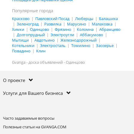
Популярные города
Красково
|
Павловский Посад
|
Люберцы
|
Балашиха
|
Зеленоград
|
Развилка
|
Марусино
|
Малаховка
|
Химки
|
Одинцово
|
Фрязино
|
Коломна
|
Абрамцево
|
Долгопрудный
|
Электроугли
|
Аббакумово
|
Мытищи
|
Авдотьино
|
Железнодорожный
|
Котельники
|
Электросталь
|
Томилино
|
Заозерье
|
Повадино
|
Клин
Gvanga - доска объявлений - Одинцово
О проекте
Услуги для Вашего бизнеса
Часто задаваемые вопросы
Полезные статьи на GVANGA.COM