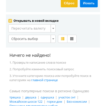
Сброс
Искать
Открывать в новой вкладке
Пересчитать валюту
Сбросить выбор
Ничего не найдено!
1. Проверьте написание слов в поиске
2. Попробуйте изменить поисковый запрос
3. Уточните категорию поиска или попробуйте поиск в
категориях на
главной странице
Самые популярные поиски в регионе Одинцово
трешка
|
двушка
|
однушка
|
участок снт
|
Можайское шоссе 122
|
горки дом
|
Без комиссии
|
Площадки для перевалки щебня