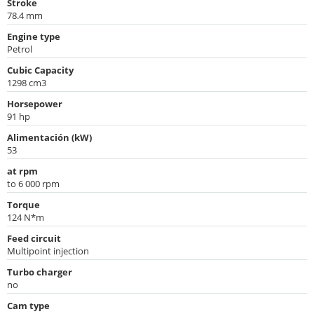
Stroke
78.4 mm
Engine type
Petrol
Cubic Capacity
1298 cm3
Horsepower
91 hp
Alimentación (kW)
53
at rpm
to 6 000 rpm
Torque
124 N*m
Feed circuit
Multipoint injection
Turbo charger
no
Cam type