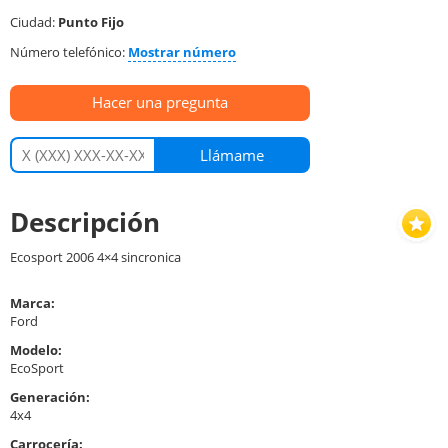
Ciudad:
Punto Fijo
Número telefónico:
Mostrar número
Hacer una pregunta
Llámame
Descripción
Ecosport 2006 4×4 sincronica
Marca:
Ford
Modelo:
EcoSport
Generación:
4x4
Carrocería: