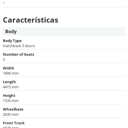
"
Características
Body
Body Type
Hatchback 5 doors
Number of Seats
5
Width
1800 mm
Length
4415 mm
Height
1535 mm
Wheelbase
2635 mm
Front Track
1520 mm