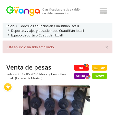
Clasificados gratis y tablón
de video anuncios
Inicio
Todos los anuncios en Cuautitlán Izcalli
Deportes, viajes y pasatiempos Cuautitlán Izcalli
Equipo deportivo Cuautitlán Izcalli
×
Este anuncio ha sido archivado.
Venta de pesas
HOT
VIP
Publicado: 12.05.2017, México, Cuautitlán
STICKER
WWW
Izcalli (Estado de México)