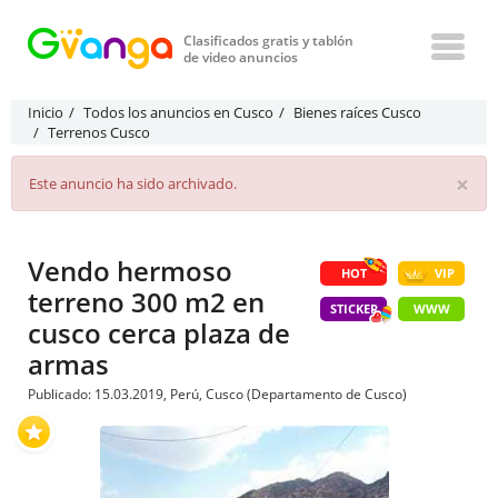
Clasificados gratis y tablón
de video anuncios
Inicio
Todos los anuncios en Cusco
Bienes raíces Cusco
Terrenos Cusco
×
Este anuncio ha sido archivado.
Vendo hermoso
HOT
VIP
terreno 300 m2 en
STICKER
WWW
cusco cerca plaza de
armas
Publicado: 15.03.2019, Perú, Cusco (Departamento de Cusco)