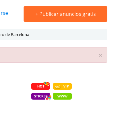
arse
+
Publicar anuncios gratis
ro de Barcelona
×
HOT
VIP
STICKER
WWW