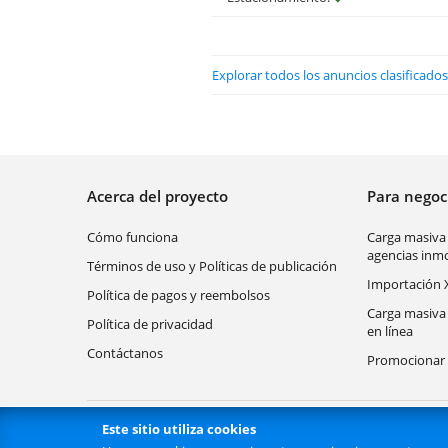
Explorar todos los anuncios clasificad
Acerca del proyecto
Para nego
Cómo funciona
Carga masiva
agencias inmo
Términos de uso y Políticas de publicación
Importación 
Política de pagos y reembolsos
Carga masiva
Política de privacidad
en línea
Contáctanos
Promocionar 
Este sitio utiliza cookies
Búsquedas populares
Categorías más populares
Ciudade