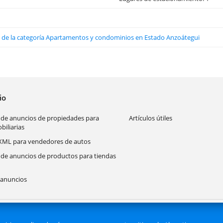
os de la categoría Apartamentos y condominios en Estado Anzoátegui
cio
 de anuncios de propiedades para
Artículos útiles
biliarias
XML para vendedores de autos
 de anuncios de productos para tiendas
anuncios
Se prohi
s principales