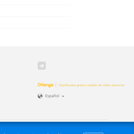
Clasificados gratis y tablón de video anuncios
Español
be realizar scrapping de sitios Web | GVANGA.COM 2015-2026 ©.