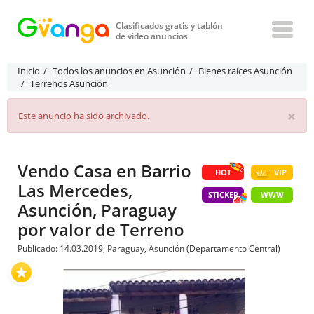
Clasificados gratis y tablón
de video anuncios
Inicio
Todos los anuncios en Asunción
Bienes raíces Asunción
Terrenos Asunción
×
Este anuncio ha sido archivado.
Vendo Casa en Barrio
HOT
VIP
Las Mercedes,
STICKER
WWW
Asunción, Paraguay
por valor de Terreno
Publicado: 14.03.2019, Paraguay, Asunción (Departamento Central)