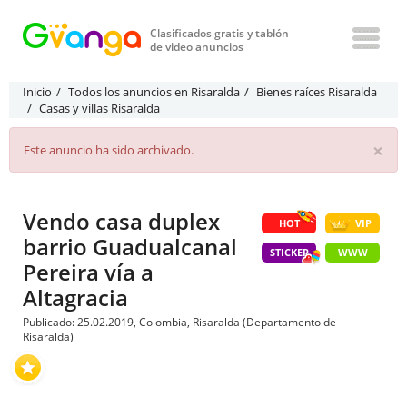
Clasificados gratis y tablón
de video anuncios
Inicio
Todos los anuncios en Risaralda
Bienes raíces Risaralda
Casas y villas Risaralda
×
Este anuncio ha sido archivado.
Vendo casa duplex
HOT
VIP
barrio Guadualcanal
STICKER
WWW
Pereira vía a
Altagracia
Publicado: 25.02.2019, Colombia, Risaralda (Departamento de
Risaralda)