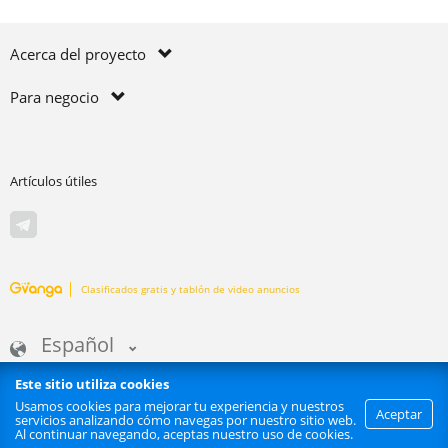
Acerca del proyecto
Para negocio
Artículos útiles
Clasificados gratis y tablón de video anuncios
Español
Este sitio utiliza cookies
Usamos cookies para mejorar tu experiencia y nuestros
Aceptar
servicios analizando cómo navegas por nuestro sitio web.
Se prohibe realizar scrapping de sitios Web | GVANGA.COM 2015-2026 ©.
Al continuar navegando, aceptas nuestro uso de cookies.