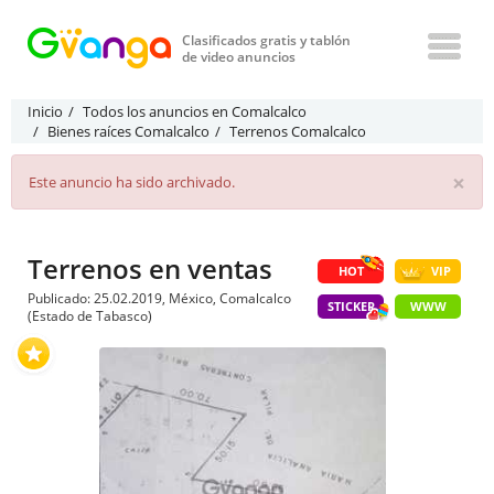
Clasificados gratis y tablón
de video anuncios
Inicio
Todos los anuncios en Comalcalco
Bienes raíces Comalcalco
Terrenos Comalcalco
×
Este anuncio ha sido archivado.
Terrenos en ventas
HOT
VIP
Publicado: 25.02.2019, México, Comalcalco
STICKER
WWW
(Estado de Tabasco)