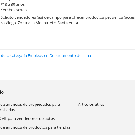
*18 a 30 años
*Ambos sexos
Solicito vendedores (as) de campo para ofrecer productos pequeños (acc
catálogo. Zonas: La Molina, Ate, Santa Anita.
os de la categoría Empleos en Departamento de Lima
cio
 de anuncios de propiedades para
Artículos útiles
biliarias
XML para vendedores de autos
 de anuncios de productos para tiendas