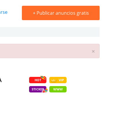
arse
+
Publicar anuncios gratis
×
A
HOT
VIP
STICKER
WWW