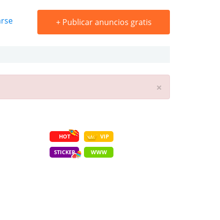
arse
+
Publicar anuncios gratis
×
HOT
VIP
STICKER
WWW