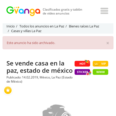
Clasificados gratis y tablón
de video anuncios
Inicio
Todos los anuncios en La Paz
Bienes raíces La Paz
Casas y villas La Paz
×
Este anuncio ha sido archivado.
Se vende casa en la
HOT
VIP
paz, estado de méxico
STICKER
WWW
Publicado: 14.02.2019, México, La Paz (Estado
de México)