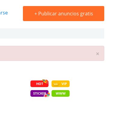
arse
+
Publicar anuncios gratis
×
HOT
VIP
STICKER
WWW