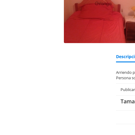
Descripc
Arriendo p
Persona so
Publica
Tama