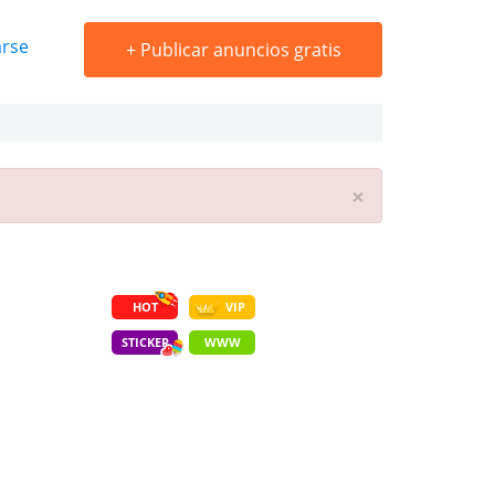
arse
+
Publicar anuncios gratis
×
HOT
VIP
STICKER
WWW