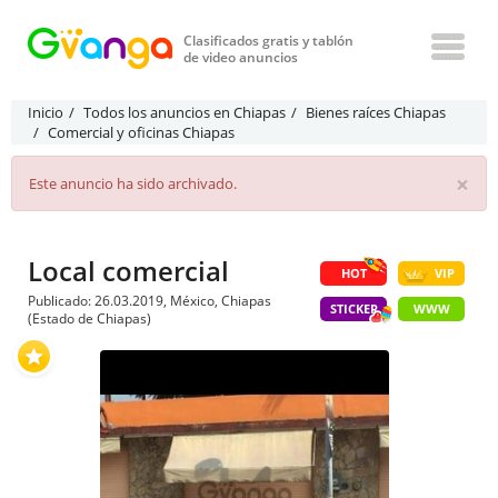
Clasificados gratis y tablón
de video anuncios
Inicio
Todos los anuncios en Chiapas
Bienes raíces Chiapas
Comercial y oficinas Chiapas
×
Este anuncio ha sido archivado.
Local comercial
HOT
VIP
Publicado: 26.03.2019, México, Chiapas
STICKER
WWW
(Estado de Chiapas)