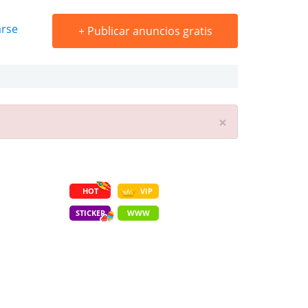
arse
+
Publicar anuncios gratis
×
HOT
VIP
STICKER
WWW