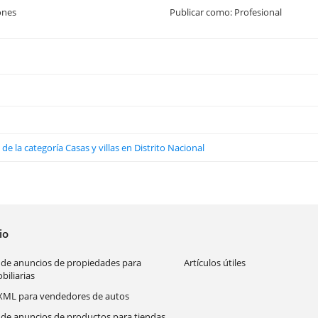
ones
Publicar como: Profesional
de la categoría Casas y villas en Distrito Nacional
cio
 de anuncios de propiedades para
Artículos útiles
biliarias
XML para vendedores de autos
 de anuncios de productos para tiendas