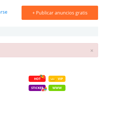
arse
+
Publicar anuncios gratis
×
HOT
VIP
STICKER
WWW