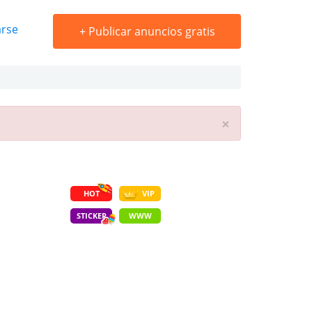
arse
+
Publicar anuncios gratis
×
HOT
VIP
STICKER
WWW