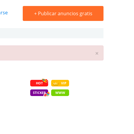
arse
+
Publicar anuncios gratis
×
HOT
VIP
STICKER
WWW