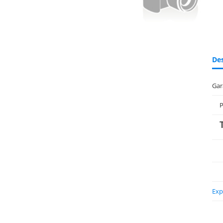
Des
Gar
P
Exp