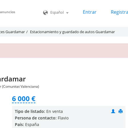
Entrar
Registr
o anuncios
Español
íces Guardamar
Estacionamiento y guardado de autos Guardamar
uardamar
r (Comunitat Valenciana)
6 000 €
Tipo de listado:
En venta
Persona de contacto:
Flavio
País:
España