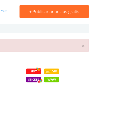
arse
+
Publicar anuncios gratis
×
HOT
VIP
STICKER
WWW