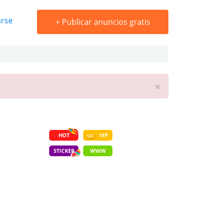
arse
+
Publicar anuncios gratis
×
HOT
VIP
STICKER
WWW