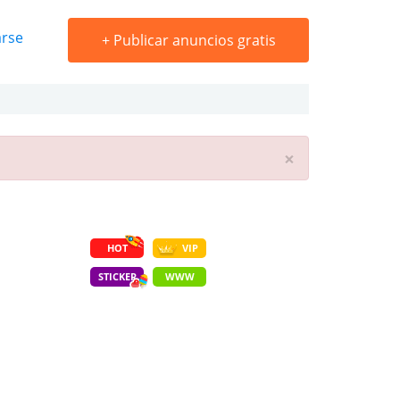
arse
+
Publicar anuncios gratis
×
HOT
VIP
STICKER
WWW