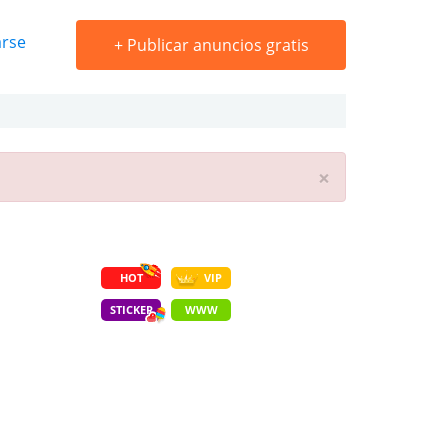
arse
+
Publicar anuncios gratis
×
HOT
VIP
STICKER
WWW