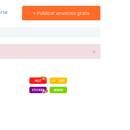
arse
+
Publicar anuncios gratis
×
HOT
VIP
STICKER
WWW