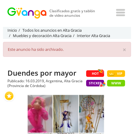
Clasificados gratis y tablón
de video anuncios
Inicio
Todos los anuncios en Alta Gracia
Muebles y decoración Alta Gracia
Interior Alta Gracia
×
Este anuncio ha sido archivado.
Duendes por mayor
HOT
VIP
Publicado: 16.03.2019, Argentina, Alta Gracia
STICKER
WWW
(Provincia de Córdoba)