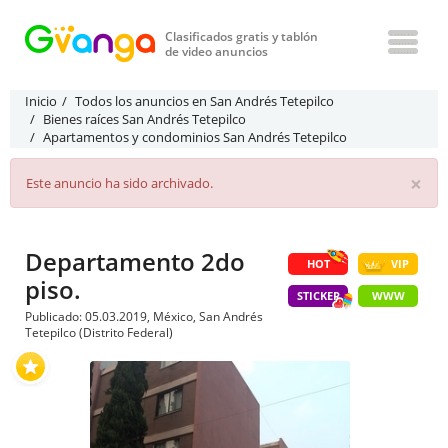
Clasificados gratis y tablón
de video anuncios
Inicio
Todos los anuncios en San Andrés Tetepilco
Bienes raíces San Andrés Tetepilco
Apartamentos y condominios San Andrés Tetepilco
×
Este anuncio ha sido archivado.
Departamento 2do
HOT
VIP
piso.
STICKER
WWW
Publicado: 05.03.2019, México, San Andrés
Tetepilco (Distrito Federal)