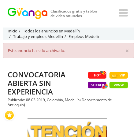
Clasificados gratis y tablón
de video anuncios
Inicio
Todos los anuncios en Medellín
Trabajo y empleos Medellín
Empleos Medellín
×
Este anuncio ha sido archivado.
CONVOCATORIA
HOT
VIP
ABIERTA SIN
STICKER
WWW
EXPERIENCIA
Publicado: 08.03.2019, Colombia, Medellín (Departamento de
Antioquia)