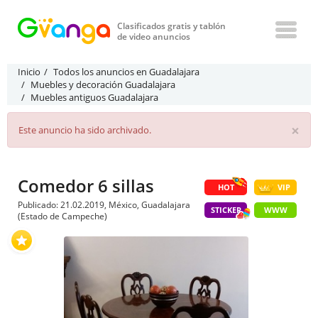
Clasificados gratis y tablón
de video anuncios
Inicio
Todos los anuncios en Guadalajara
Muebles y decoración Guadalajara
Muebles antiguos Guadalajara
×
Este anuncio ha sido archivado.
Comedor 6 sillas
HOT
VIP
Publicado: 21.02.2019, México, Guadalajara
STICKER
WWW
(Estado de Campeche)