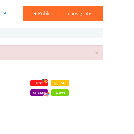
arse
+
Publicar anuncios gratis
×
HOT
VIP
STICKER
WWW