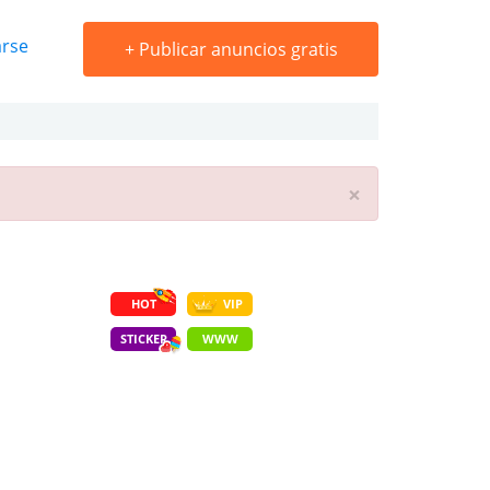
arse
+
Publicar anuncios gratis
×
HOT
VIP
STICKER
WWW