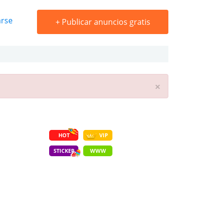
arse
+
Publicar anuncios gratis
×
HOT
VIP
STICKER
WWW